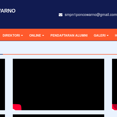
WARNO
smpn1poncowarno@gmail.com
DIREKTORI
ONLINE
PENDAFTARAN ALUMNI
GALERI
H