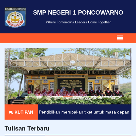
SMP NEGERI 1 PONCOWARNO
Where Tomorrow's Leaders Come Together
KUTIPAN
Pendidikan merupakan tiket untuk masa depan. Hari esok untuk 
Tulisan Terbaru